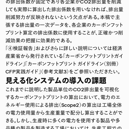
の排出係数が固定であり各企業がCO2排出量を削減
しても実際に算出した排出係数を用いなければ、排出量
削減努力が反映されないという欠点がある。本稿で主
張する排出量の一次データを、各企業のカーボンフット
プリント算定の排出係数に使用することが、正確かつ削
減効果の把握に効果的である。
「④検証報告」およびさらに詳しい説明については経済
産業省から発行されている「カーボンフットプリントガイ
ドライン」「カーボンフットプリント ガイドライン（別冊）
CFP実践ガイド」（参考文献3）をご参照いただきたい。
見える化システムの導入の課題
これまでに説明した製品単位のCO2排出量を可視化
するカーボンフットプリントの算出において、電力のエ
ネルギー使用による排出（Scope2）の算出は工場全体
の電力使用量から生産重量で配分し算出することがで
きる。しかし、生産時に多くの電力を使用する製品や多
品種の製品を製造する工場においては、生産工程での