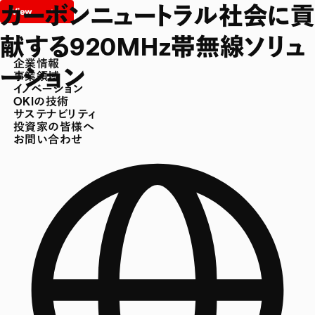
カーボンニュートラル社会に貢
献する920MHz帯無線ソリュ
企業情報
ーション
事業領域
イノベーション
OKIの技術
サステナビリティ
投資家の皆様へ
お問い合わせ