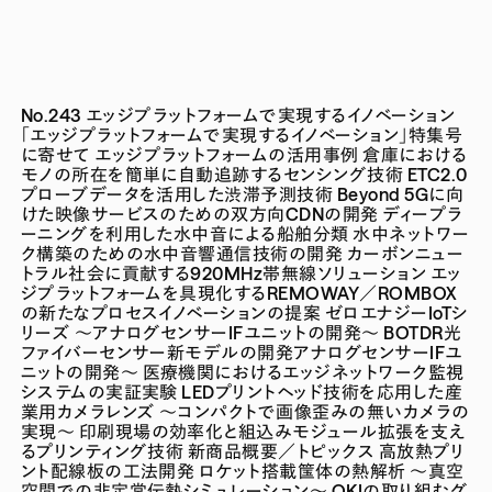
No.243 エッジプラットフォームで実現するイノベーション
「エッジプラットフォームで実現するイノベーション」特集号
に寄せて
エッジプラットフォームの活用事例
倉庫における
モノの所在を簡単に自動追跡するセンシング技術
ETC2.0
プローブデータを活用した渋滞予測技術
Beyond 5Gに向
けた映像サービスのための双方向CDNの開発
ディープラ
ーニングを利用した水中音による船舶分類
水中ネットワー
ク構築のための水中音響通信技術の開発
カーボンニュー
トラル社会に貢献する920MHz帯無線ソリューション
エッ
ジプラットフォームを具現化するREMOWAY／ROMBOX
の新たなプロセスイノベーションの提案
ゼロエナジーIoTシ
リーズ ～アナログセンサーIFユニットの開発～
BOTDR光
ファイバーセンサー新モデルの開発アナログセンサーIFユ
ニットの開発～
医療機関におけるエッジネットワーク監視
システムの実証実験
LEDプリントヘッド技術を応用した産
業用カメラレンズ ～コンパクトで画像歪みの無いカメラの
実現～
印刷現場の効率化と組込みモジュール拡張を支え
るプリンティング技術
新商品概要／トピックス
高放熱プリ
ント配線板の工法開発
ロケット搭載筺体の熱解析 ～真空
空間での非定常伝熱シミュレーション～
OKIの取り組むグ