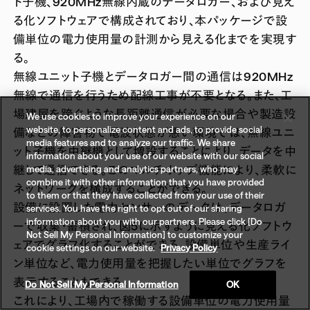
ト子機、920MHz無線内蔵のデータロガー、および見え
る化ソフトウェアで構成されており、本パッケージで設
備単位の電力使用量の計測から見える化までを実現す
る。
無線ユニット子機とデータロガー間の通信は920MHz
無線で通信を行うため配線工事が不要となる。また、工
場建屋を跨ぐような長距離通信が必要な場合や製造設
We use cookies to improve your experience on our
website, to personalize content and ads, to provide social
備などの障害物で電波状態が悪い環境では、無線ユニ
media features and to analyze our traffic. We share
ット子機を中継機として増設することにより、データを中
information about your use of our website with our social
継して通信できる。このマルチホップ機能により、柔軟に
media, advertising and analytics partners, who may
combine it with other information that you have provided
ネットワークを構成することができる。
to them or that they have collected from your use of their
設備に設置した電力センサーのデータは、データロガ
services. You have the right to opt out of our sharing
information about you with our partners. Please click [Do
ーで収集・蓄積され、図5に示すように見える化ソフトウ
Not Sell My Personal Information] to customize your
ェアでグラフ化することができる。設備単位や生産ライ
cookie settings on our website.
Privacy Policy
ン単位など、電力使用量を把握したい単位でグラフを
表示することもできる。
Do Not Sell My Personal Information
OK
これにより、工場内で稼働する設備単位の電力使用量