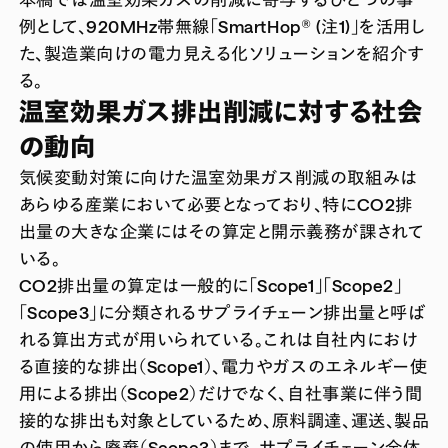
例として、920MHz帯無線「SmartHop® (注1)」を活用し
た、製造業向けの電力見える化ソリューションを紹介す
る。
温室効果ガス排出削減に対する社会
の動向
気候変動対策に向けた温室効果ガス削減の取組みは
あらゆる産業において必要となっており、特にCO2排
出量の大きな企業にはその算定と開示義務が課されて
いる。
CO2排出量の算定は一般的に「Scope1」「Scope2」
「Scope3」に分類されるサプライチェーン排出量と呼ば
れる算出方式が用いられている。これは自社内におけ
る直接的な排出（Scope1）、電力やガスのエネルギー使
用による排出（Scope2）だけでなく、自社事業に伴う間
接的な排出も対象としているため、原料調達、運送、製品
の使用から廃棄（Scope3）まで、サプライチェーン全体