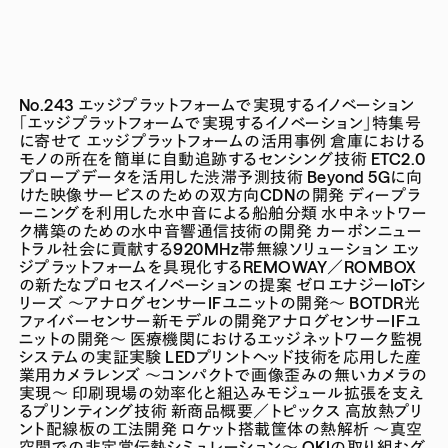
No.243 エッジプラットフォームで実現するイノベーション
「エッジプラットフォームで実現するイノベーション」特集号
に寄せて
エッジプラットフォームの活用事例
倉庫における
モノの所在を簡単に自動追跡するセンシング技術
ETC2.0
プローブデータを活用した渋滞予測技術
Beyond 5Gに向
けた映像サービスのための双方向CDNの開発
ディープラ
ーニングを利用した水中音による船舶分類
水中ネットワー
ク構築のための水中音響通信技術の開発
カーボンニュー
トラル社会に貢献する920MHz帯無線ソリューション
エッ
ジプラットフォームを具現化するREMOWAY／ROMBOX
の新たなプロセスイノベーションの提案
ゼロエナジーIoTシ
リーズ ～アナログセンサーIFユニットの開発～
BOTDR光
ファイバーセンサー新モデルの開発アナログセンサーIFユ
ニットの開発～
医療機関におけるエッジネットワーク監視
システムの実証実験
LEDプリントヘッド技術を応用した産
業用カメラレンズ ～コンパクトで画像歪みの無いカメラの
実現～
印刷現場の効率化と組込みモジュール拡張を支え
るプリンティング技術
新商品概要／トピックス
高放熱プリ
ント配線板の工法開発
ロケット搭載筺体の熱解析 ～真空
空間での非定常伝熱シミュレーション～
OKIの取り組むグ