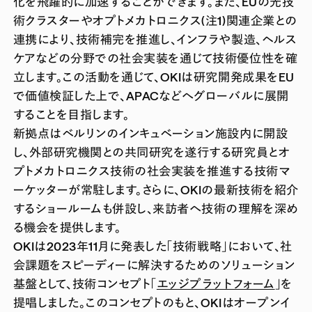
化を飛躍的に加速することができます。また、EUの光技
術クラスターやオプトメカトロニクス
(注1)
関連企業との
連携により、技術補完を推進し、インフラや製造、ヘルス
ケアなどの分野での社会実装を通じて技術優位性を確
立します。この活動を通じて、OKIは研究開発成果をEU
で価値検証した上で、APACなどへグローバルに展開
することを目指します。
新拠点はベルリンのインキュベーション施設内に開設
し、外部研究機関との共同研究を遂行する研究員とオ
プトメカトロニクス技術の社会実装を推進する技術マ
ーケッターが常駐します。さらに、OKIの最新技術を紹介
するショールームも併設し、来訪者へ技術の理解を深め
る機会を提供します。
OKIは2023年11月に発表した「技術戦略」において、社
会課題をスピーディーに解決するためのソリューション
基盤として、技術コンセプト「
エッジプラットフォーム
」を
提唱しました。このコンセプトのもと、OKIはオープンイ