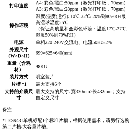
A4: 彩色/黑白:50ppm（激光打印纸，70gsm）
打印速度
A3: 彩色/黑白:28ppm（激光打印纸，70gsm）
温度/湿度(运行): 10℃-32℃/ 20%到80%RH最
高湿球温度25℃
操作环境
（保证高质量和全彩色环境：温度17℃-27℃,
湿度50%到70%RH）
电源
单相220-240V交流电、电流50Hz±2%
外观尺寸
699×625×640(mm)
（W×D×H）
重量（含耗
98KG
材）
装片方式
明室装片
片槽 *1
最大支持5个
支持的介质尺
最大支持的尺寸: 宽330mm×长432mm；支持
寸
自定义尺寸
备注
*1 ES9431单机标配1个标准片槽，根据使用需求，请另行选购
第二片槽/大容量片槽。